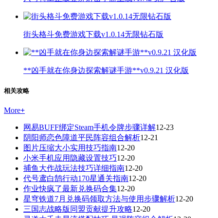
街头格斗免费游戏下载v1.0.14无限钻石版
**凶手就在你身边探索解谜手游**v0.9.21 汉化版
相关攻略
More
+
网易BUFF绑定Steam手机令牌步骤详解
12-23
阴阳师恋色障道平民阵容组合解析
12-21
图片压缩大小实用技巧指南
12-20
小米手机应用隐藏设置技巧
12-20
捕鱼大作战玩法技巧详细指南
12-20
代号鸢白鹄行动170星通关指南
12-20
作业快疯了最新兑换码合集
12-20
星穹铁道7月兑换码领取方法与使用步骤解析
12-20
三国志战略版同盟贡献提升攻略
12-20