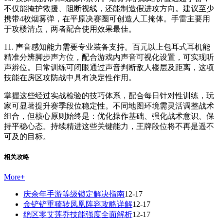
不仅能掩护救援、阻断视线，还能制造假进攻方向。建议至少
携带4枚烟雾弹，在平原决赛圈可创造人工掩体。手雷主要用
于攻楼清点，两者配合使用效果最佳。
11. 声音感知能力需要专业装备支持。百元以上包耳式耳机能
精准分辨脚步声方位，配合游戏内声音可视化设置，可实现听
声辨位。日常训练可闭眼通过声音判断敌人楼层及距离，这项
技能在房区攻防战中具有决定性作用。
掌握这些经过实战检验的技巧体系，配合每日针对性训练，玩
家可显著提升赛季段位稳定性。不同地图环境需灵活调整战术
组合，但核心原则始终是：优化操作基础、强化战术意识、保
持平稳心态。持续精进这些关键能力，王牌段位将不再是遥不
可及的目标。
相关攻略
More
+
庆余年手游等级锁定解决指南
12-17
金铲铲重骑转凤凰阵容攻略详解
12-17
绝区零艾莲乔技能强度全面解析
12-17