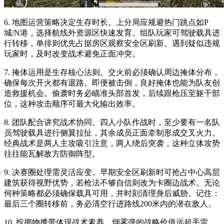
6. 地图运营策略决定生存时长。上分局应规避热门跳点如P
城/N港，选择航线外资源区快速发育。组队玩家可驾驶载具进
行转移，单排则优先占据房区观察安全区刷新。遇到疑似违规
玩家时，及时改变战术避免正面冲突。
7. 掩体运用是生存核心法则。交火前必须确认周边掩体分布，
确保每次开火都有退路。即便被击倒，良好掩体也能为队友创
造救援机会。偷袭时务必瞄准头部首发，后续跟枪压至躯干部
位，这种攻击顺序可最大化输出效率。
8. 团队配合讲究战术协同。四人小队作战时，至少要有一名队
员驾驶载具进行侧翼拉扯，其余成员正面牵制形成交叉火力。
经典战术是两人主攻吸引注意，两人绕后突袭，这种立体攻势
往往能瓦解敌方防御阵型。
9. 决赛圈处理需灵活应变。早期安全区刷新时可抢占中心高层
建筑获得视野优势，若枪法不够自信则改为卡圈边战术。无论
何种策略都必须确保载具可用，并时刻清理身后威胁。记住：
最后三个圈转移前，务必清空行进路线200米内的潜在敌人。
10. 投掷物携带体现战术素养。烟雾弹的战略价值远超手雷，