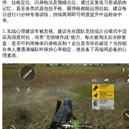
停、拉枪定位、闪身枪法及预瞄点位。通过反复练习形成肌肉
记忆，直至各类武器包括手枪、霰弹枪都能运用自如。建议每
日进行15分钟专项训练，持续两周即可明显提升中远程命中
率。
5. 实战心理建设常被忽视。建议先在团队竞技或占点模式中适
应高强度对抗，培养"无情绪作战"能力。每次被淘汰后冷静复
盘：是否可利用掩体闪身枪反制？走位是否存在破绽？当你能
在单人遭遇满编队时保持心率稳定，便具备了高端局必备的心
理素质。