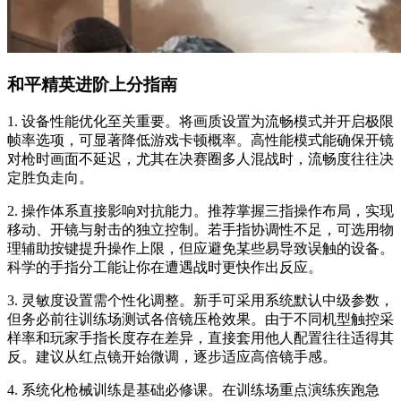
和平精英进阶上分指南
1. 设备性能优化至关重要。将画质设置为流畅模式并开启极限
帧率选项，可显著降低游戏卡顿概率。高性能模式能确保开镜
对枪时画面不延迟，尤其在决赛圈多人混战时，流畅度往往决
定胜负走向。
2. 操作体系直接影响对抗能力。推荐掌握三指操作布局，实现
移动、开镜与射击的独立控制。若手指协调性不足，可选用物
理辅助按键提升操作上限，但应避免某些易导致误触的设备。
科学的手指分工能让你在遭遇战时更快作出反应。
3. 灵敏度设置需个性化调整。新手可采用系统默认中级参数，
但务必前往训练场测试各倍镜压枪效果。由于不同机型触控采
样率和玩家手指长度存在差异，直接套用他人配置往往适得其
反。建议从红点镜开始微调，逐步适应高倍镜手感。
4. 系统化枪械训练是基础必修课。在训练场重点演练疾跑急