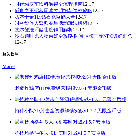
时代绿皮车饮料解锁全流程指南
12-17
咸鱼之王招募周奖励明细与达标攻略
12-17
我本千金1亿钻石兑换码大全
12-17
时空绘旅人繁照春星活动玩法解析
12-17
艾尔登法环健壮度作用解析
12-17
沙石镇时光人物喜好全攻略 阿蜜拉梅丁等NPC偏好汇总
12-17
相关软件
More
+
老爹炸鸡店HD免费经营模拟v2.64 无限金币版
特种小队3D射击全资源解锁实战v1.7.2 无限金币版
竞技场格斗多人联机实时对战v1.5.7 安卓版