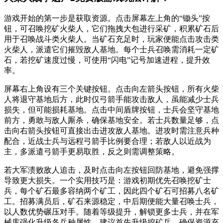
游戏开始的第一步是获取资源。点击屏幕左上角的“锄头”按
钮，可召唤挖矿火柴人，它们拖拽大包进行采矿，积累矿石后
用于召唤战斗类火柴人。当矿石充足时，玩家便能点击攻击类
火柴人，派遣它们摧毁敌人基地。每个士兵召唤需消耗一定矿
石，若挖矿速度过慢，可使用“闪电”记号加速进程，提升效
率。
屏幕右上角设有三个关键按钮。点击向左箭头按钮，所有火柴
人将退守基地后方，此时仅弓箭手能攻击敌人，虽能减少士兵
损失，但可能损耗基地。点击中间盾牌按钮，士兵会坚守基地
前方，勇敢与敌人厮杀，确保基地安全。若士兵数量足够，点
击向右箭头按钮可直接出击进攻敌人基地。进攻时需注意兵种
配合，近战士兵与远程弓箭手比例要合理；若敌人以近战为
主，多派遣弓箭手更易取胜，反之则需调整策略。
若大军溃败敌人追击，及时点击向左按钮回防基地，避免强撑
导致更大损失。一个实用技巧是：游戏初期优先召唤挖矿士
兵，每个矿石最多容纳两个矿工，因此四个矿石可招募八名矿
工。招募满员后，矿石来源稳定，中后期便能大量召唤士兵，
以人数优势碾压对手。随着等级提升，解锁更多士兵，并在军
械库强化升级各兵种属性。建议首先升级挖矿兵，确保资源充