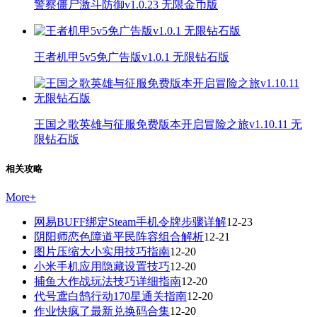
警察僵尸激斗防御v1.0.23 无限金币版
王者机甲5v5免广告版v1.0.1 无限钻石版
王国之歌英雄与征服免费版本开启冒险之旅v1.10.11 无
限钻石版
相关攻略
More
+
网易BUFF绑定Steam手机令牌步骤详解
12-23
阴阳师恋色障道平民阵容组合解析
12-21
图片压缩大小实用技巧指南
12-20
小米手机应用隐藏设置技巧
12-20
捕鱼大作战玩法技巧详细指南
12-20
代号鸢白鹄行动170星通关指南
12-20
作业快疯了最新兑换码合集
12-20