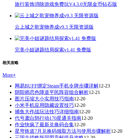
旅行装饰消除游戏免费玩V4.3.0无限金币钻石版
云上城之歌宠物养成v9.3 无限资源版
完美小姐谜题结局探索v1.41 免费版
相关攻略
More
+
网易BUFF绑定Steam手机令牌步骤详解
12-23
阴阳师恋色障道平民阵容组合解析
12-21
图片压缩大小实用技巧指南
12-20
小米手机应用隐藏设置技巧
12-20
捕鱼大作战玩法技巧详细指南
12-20
代号鸢白鹄行动170星通关指南
12-20
作业快疯了最新兑换码合集
12-20
星穹铁道7月兑换码领取方法与使用步骤解析
12-20
三国志战略版同盟贡献提升攻略
12-20