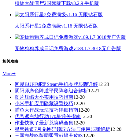
植物大战僵尸2国际版下载v3.2.9 手机版
太阳系行星2免费满级v1.16 无限钻石版
宠物狗狗养成日记免费游戏v189.1.7.3018无广告版
相关攻略
More
+
网易BUFF绑定Steam手机令牌步骤详解
12-23
阴阳师恋色障道平民阵容组合解析
12-21
图片压缩大小实用技巧指南
12-20
小米手机应用隐藏设置技巧
12-20
捕鱼大作战玩法技巧详细指南
12-20
代号鸢白鹄行动170星通关指南
12-20
作业快疯了最新兑换码合集
12-20
星穹铁道7月兑换码领取方法与使用步骤解析
12-20
三国志战略版同盟贡献提升攻略
12-20