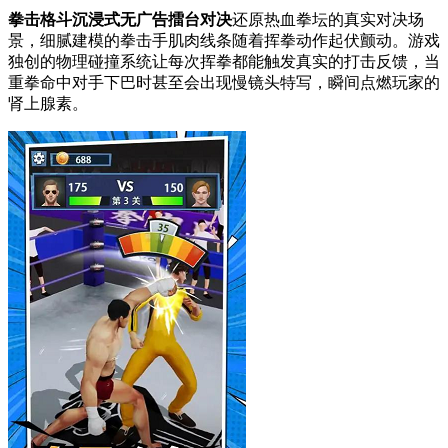
拳击格斗沉浸式无广告擂台对决
还原热血拳坛的真实对决场
景，细腻建模的拳击手肌肉线条随着挥拳动作起伏颤动。游戏
独创的物理碰撞系统让每次挥拳都能触发真实的打击反馈，当
重拳命中对手下巴时甚至会出现慢镜头特写，瞬间点燃玩家的
肾上腺素。