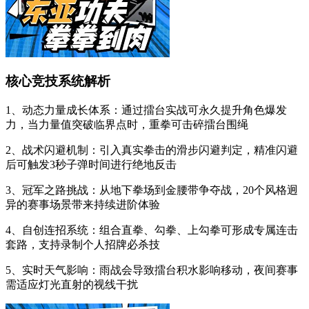
核心竞技系统解析
1、动态力量成长体系：通过擂台实战可永久提升角色爆发
力，当力量值突破临界点时，重拳可击碎擂台围绳
2、战术闪避机制：引入真实拳击的滑步闪避判定，精准闪避
后可触发3秒子弹时间进行绝地反击
3、冠军之路挑战：从地下拳场到金腰带争夺战，20个风格迥
异的赛事场景带来持续进阶体验
4、自创连招系统：组合直拳、勾拳、上勾拳可形成专属连击
套路，支持录制个人招牌必杀技
5、实时天气影响：雨战会导致擂台积水影响移动，夜间赛事
需适应灯光直射的视线干扰