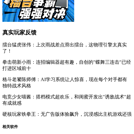
真实玩家反馈
擂台猛虎张伟：上次雨战差点滑出擂台，这物理引擎太真实
了！
拳击萌新小雨：连招编辑器超有趣，自创的"蝶舞三连击"已经
打进区域前十
格斗老饕陈师傅：AI学习系统让人惊喜，现在每个对手都有
独特战术风格
电竞少女喵酱：搭档模式超欢乐，和闺蜜开发出"诱敌战术"超
有成就感
硬核玩家铁拳王：无广告版体验飙升，沉浸感比主机游戏还强
相关软件