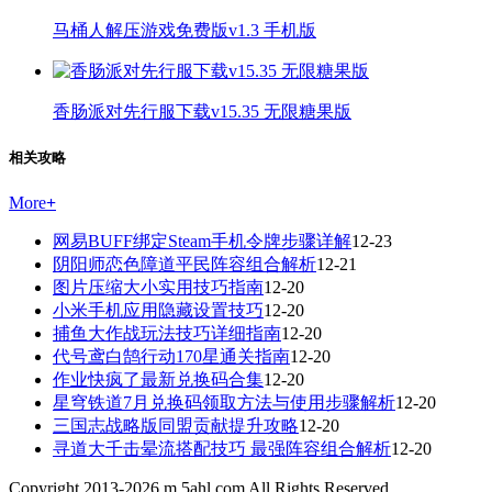
马桶人解压游戏免费版v1.3 手机版
香肠派对先行服下载v15.35 无限糖果版
相关攻略
More
+
网易BUFF绑定Steam手机令牌步骤详解
12-23
阴阳师恋色障道平民阵容组合解析
12-21
图片压缩大小实用技巧指南
12-20
小米手机应用隐藏设置技巧
12-20
捕鱼大作战玩法技巧详细指南
12-20
代号鸢白鹄行动170星通关指南
12-20
作业快疯了最新兑换码合集
12-20
星穹铁道7月兑换码领取方法与使用步骤解析
12-20
三国志战略版同盟贡献提升攻略
12-20
寻道大千击晕流搭配技巧 最强阵容组合解析
12-20
Copyright 2013-
2026
m.5ahl.com All Rights Reserved.