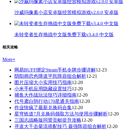
沙威玛像素小店安卓版经营模拟游戏v2.0.0 安卓版
未转变者生存挑战中文版免费下载v3.4.0 中文版
相关攻略
More
+
网易BUFF绑定Steam手机令牌步骤详解
12-23
阴阳师恋色障道平民阵容组合解析
12-21
图片压缩大小实用技巧指南
12-20
小米手机应用隐藏设置技巧
12-20
捕鱼大作战玩法技巧详细指南
12-20
代号鸢白鹄行动170星通关指南
12-20
作业快疯了最新兑换码合集
12-20
星穹铁道7月兑换码领取方法与使用步骤解析
12-20
三国志战略版同盟贡献提升攻略
12-20
寻道大千击晕流搭配技巧 最强阵容组合解析
12-20