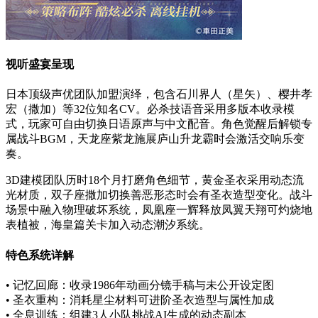
视听盛宴呈现
日本顶级声优团队加盟演绎，包含石川界人（星矢）、樱井孝
宏（撒加）等32位知名CV。必杀技语音采用多版本收录模
式，玩家可自由切换日语原声与中文配音。角色觉醒后解锁专
属战斗BGM，天龙座紫龙施展庐山升龙霸时会激活交响乐变
奏。
3D建模团队历时18个月打磨角色细节，黄金圣衣采用动态流
光材质，双子座撒加切换善恶形态时会有圣衣造型变化。战斗
场景中融入物理破坏系统，凤凰座一辉释放凤翼天翔可灼烧地
表植被，海皇篇关卡加入动态潮汐系统。
特色系统详解
• 记忆回廊：收录1986年动画分镜手稿与未公开设定图
• 圣衣重构：消耗星尘材料可进阶圣衣造型与属性加成
• 全息训练：组建3人小队挑战AI生成的动态副本