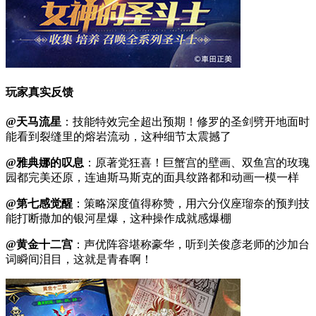
玩家真实反馈
@天马流星
：技能特效完全超出预期！修罗的圣剑劈开地面时
能看到裂缝里的熔岩流动，这种细节太震撼了
@雅典娜的叹息
：原著党狂喜！巨蟹宫的壁画、双鱼宫的玫瑰
园都完美还原，连迪斯马斯克的面具纹路都和动画一模一样
@第七感觉醒
：策略深度值得称赞，用六分仪座瑠奈的预判技
能打断撒加的银河星爆，这种操作成就感爆棚
@黄金十二宫
：声优阵容堪称豪华，听到关俊彦老师的沙加台
词瞬间泪目，这就是青春啊！