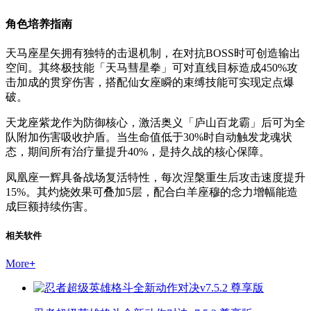
角色培养指南
天马座星矢拥有独特的击退机制，在对抗BOSS时可创造输出
空间。其终极技能「天马彗星拳」可对直线目标造成450%攻
击加成的贯穿伤害，搭配仙女座瞬的束缚技能可实现定点爆
破。
天龙座紫龙作为防御核心，激活奥义「庐山百龙霸」后可为全
队附加伤害吸收护盾。当生命值低于30%时自动触发龙魂状
态，期间所有治疗量提升40%，是持久战的核心保障。
凤凰座一辉具备战场复活特性，每次涅槃重生后攻击速度提升
15%。其灼烧效果可叠加5层，配合白羊座穆的念力增幅能造
成巨额持续伤害。
相关软件
More
+