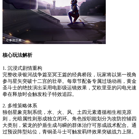
核心玩法解析
1. 沉浸式剧情重构
完整收录银河战争篇至冥王篇的经典桥段，玩家将以第一视角
参与星矢突破十二宫的壮举。每章节配备专属过场动画，黄金
圣斗士的绝技演出采用电影级运镜效果，艾欧里亚的闪电光速
拳在释放时会触发粒子特效追踪。
2. 多维策略体系
独创星象克制系统，水、火、风、土四元素遵循相生相克原
则，光暗属性则形成独立闭环。角色按职能划分为攻防控辅四
大类别，紫龙的护盾生成与瞬的群体治疗可形成战术配合。通
过预设阵型站位，青铜圣斗士可触发羁绊效果突破战力上限。