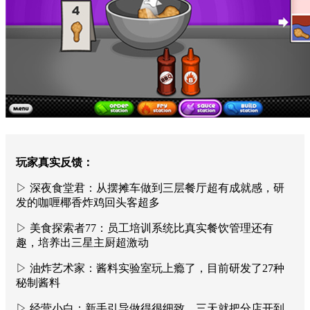
玩家真实反馈：
▷ 深夜食堂君：从摆摊车做到三层餐厅超有成就感，研
发的咖喱椰香炸鸡回头客超多
▷ 美食探索者77：员工培训系统比真实餐饮管理还有
趣，培养出三星主厨超激动
▷ 油炸艺术家：酱料实验室玩上瘾了，目前研发了27种
秘制酱料
▷ 经营小白：新手引导做得很细致，三天就把分店开到