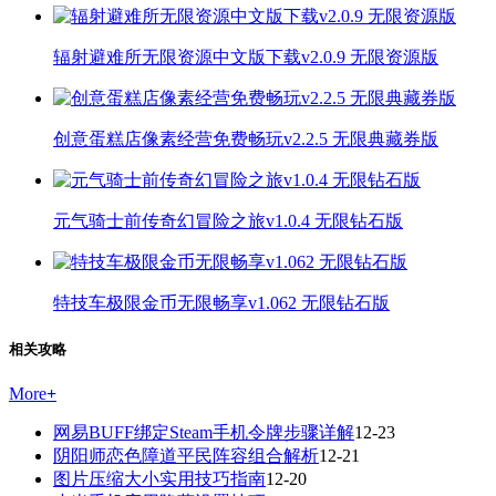
辐射避难所无限资源中文版下载v2.0.9 无限资源版
创意蛋糕店像素经营免费畅玩v2.2.5 无限典藏券版
元气骑士前传奇幻冒险之旅v1.0.4 无限钻石版
特技车极限金币无限畅享v1.062 无限钻石版
相关攻略
More
+
网易BUFF绑定Steam手机令牌步骤详解
12-23
阴阳师恋色障道平民阵容组合解析
12-21
图片压缩大小实用技巧指南
12-20