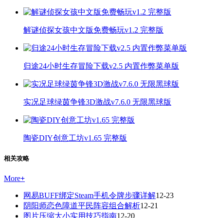
解谜侦探女孩中文版免费畅玩v1.2 完整版
归途24小时生存冒险下载v2.5 内置作弊菜单版
实况足球绿茵争锋3D激战v7.6.0 无限黑球版
陶瓷DIY创意工坊v1.65 完整版
相关攻略
More
+
网易BUFF绑定Steam手机令牌步骤详解
12-23
阴阳师恋色障道平民阵容组合解析
12-21
图片压缩大小实用技巧指南
12-20