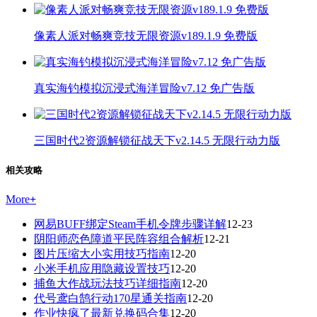
像素人派对畅爽竞技无限资源v189.1.9 免费版
真实海钓模拟沉浸式海洋冒险v7.12 免广告版
三国时代2资源解锁征战天下v2.14.5 无限行动力版
相关攻略
More
+
网易BUFF绑定Steam手机令牌步骤详解
12-23
阴阳师恋色障道平民阵容组合解析
12-21
图片压缩大小实用技巧指南
12-20
小米手机应用隐藏设置技巧
12-20
捕鱼大作战玩法技巧详细指南
12-20
代号鸢白鹄行动170星通关指南
12-20
作业快疯了最新兑换码合集
12-20