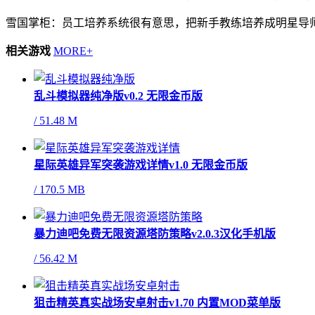
雪国掌柜：员工培养系统很有意思，把新手教练培养成明星导
相关游戏
MORE+
乱斗模拟器纯净版v0.2 无限金币版
/
51.48 M
星际英雄异军突袭游戏详情v1.0 无限金币版
/
170.5 MB
暴力迪吧免费无限资源塔防策略v2.0.3汉化手机版
/
56.42 M
狙击精英真实战场安卓射击v1.70 内置MOD菜单版