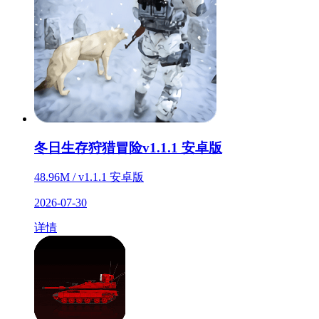
冬日生存狩猎冒险v1.1.1 安卓版
48.96M / v1.1.1 安卓版
2026-07-30
详情