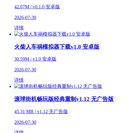
42.07M / v0.1.0 安卓版
2026-07-30
详情
火柴人车祸模拟器下载v1.0 安卓版
30.59M / v1.0 安卓版
2026-07-30
详情
滚球街机畅玩版经典重制v1.12 无广告版
45.31 MB / v1.12 无广告版
2026-07-30
详情