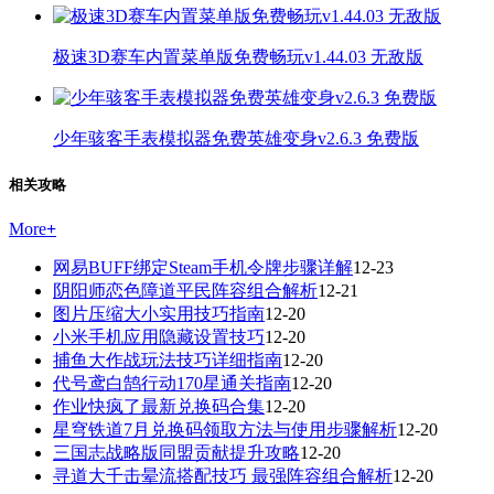
极速3D赛车内置菜单版免费畅玩v1.44.03 无敌版
少年骇客手表模拟器免费英雄变身v2.6.3 免费版
相关攻略
More
+
网易BUFF绑定Steam手机令牌步骤详解
12-23
阴阳师恋色障道平民阵容组合解析
12-21
图片压缩大小实用技巧指南
12-20
小米手机应用隐藏设置技巧
12-20
捕鱼大作战玩法技巧详细指南
12-20
代号鸢白鹄行动170星通关指南
12-20
作业快疯了最新兑换码合集
12-20
星穹铁道7月兑换码领取方法与使用步骤解析
12-20
三国志战略版同盟贡献提升攻略
12-20
寻道大千击晕流搭配技巧 最强阵容组合解析
12-20