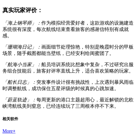
真实玩家评价：
「海上钢琴师」：
作为模拟经营爱好者，这款游戏的设施建造
系统很有深度，每次航线结束查看旅客的感谢信特别有成就
感。
「珊瑚海日记」：
画面细节处理惊艳，特别是晚霞时分的甲板
场景，随手截图都能当壁纸，已经安利给闺蜜团了。
「航海小当家」：
船员培训系统比想象中复杂，不过研究出服
务组合技能后，旅客好评率直线上升，适合喜欢策略的玩家。
「船长日志」：
突发事件设计很有挑战性，上次遇到暴风雨临
时调整航线，成功保住五星评级的时候真的心跳加速。
「蔚蓝轨迹」：
每周更新的港口主题超用心，最近解锁的北欧
峡湾航线美到窒息，已经连续玩了三周根本停不下来。
相关软件
More
+