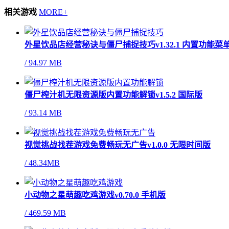
相关游戏
MORE+
外星饮品店经营秘诀与僵尸捕捉技巧v1.32.1 内置功能菜
/
94.97 MB
僵尸榨汁机无限资源版内置功能解锁v1.5.2 国际版
/
93.14 MB
视觉挑战找茬游戏免费畅玩无广告v1.0.0 无限时间版
/
48.34MB
小动物之星萌趣吃鸡游戏v0.70.0 手机版
/
469.59 MB