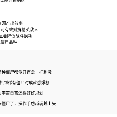
际饮品连锁品牌
资源产出效率
制可有效对抗精英敌人
，显著降低战斗损耗
殊僵尸品种
品种僵尸都像开盲盒一样刺激
抓到稀有僵尸时成就感爆棚
为宇宙首富还得好好规划
头僵尸了，操作手感越玩越上头