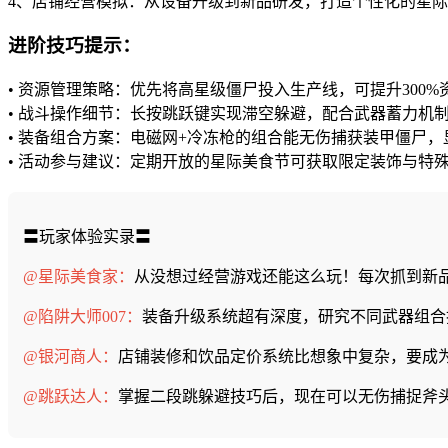
4、店铺经营模拟：从设备升级到新品研发，打造个性化的星
进阶技巧提示：
• 资源管理策略：优先将高星级僵尸投入生产线，可提升300%
• 战斗操作细节：长按跳跃键实现滞空躲避，配合武器蓄力机
• 装备组合方案：电磁网+冷冻枪的组合能无伤捕获装甲僵尸
• 活动参与建议：定期开放的星际美食节可获取限定装饰与特
〓玩家体验实录〓
@星际美食家：
从没想过经营游戏还能这么玩！每次抓到新
@陷阱大师007：
装备升级系统超有深度，研究不同武器组合
@银河商人：
店铺装修和饮品定价系统比想象中复杂，要成
@跳跃达人：
掌握二段跳躲避技巧后，现在可以无伤捕捉斧