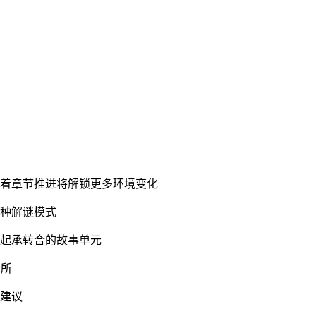
随着章节推进将解锁更多环境变化
2种解谜模式
整起承转合的故事单元
务所
门建议