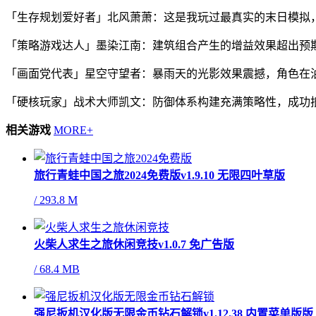
「生存规划爱好者」北风萧萧：这是我玩过最真实的末日模拟
「策略游戏达人」墨染江南：建筑组合产生的增益效果超出预
「画面党代表」星空守望者：暴雨天的光影效果震撼，角色在
「硬核玩家」战术大师凯文：防御体系构建充满策略性，成功
相关游戏
MORE+
旅行青蛙中国之旅2024免费版v1.9.10 无限四叶草版
/
293.8 M
火柴人求生之旅休闲竞技v1.0.7 免广告版
/
68.4 MB
强尼扳机汉化版无限金币钻石解锁v1.12.38 内置菜单版版