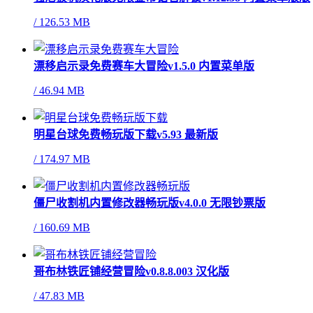
/
126.53 MB
漂移启示录免费赛车大冒险v1.5.0 内置菜单版
/
46.94 MB
明星台球免费畅玩版下载v5.93 最新版
/
174.97 MB
僵尸收割机内置修改器畅玩版v4.0.0 无限钞票版
/
160.69 MB
哥布林铁匠铺经营冒险v0.8.8.003 汉化版
/
47.83 MB