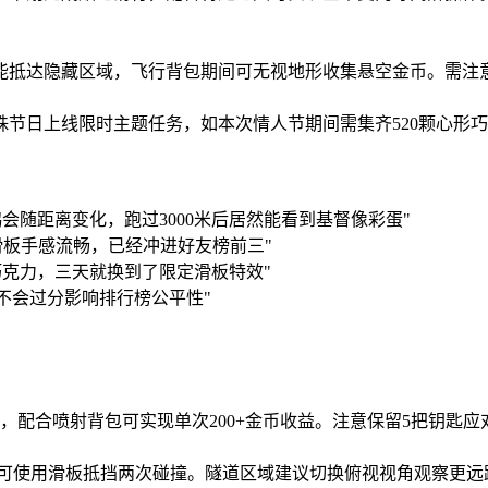
能抵达隐藏区域，飞行背包期间可无视地形收集悬空金币。需注
殊节日上线限时主题任务，如本次情人节期间需集齐520颗心形
会随距离变化，跑过3000米后居然能看到基督像彩蛋"
金滑板手感流畅，已经冲进好友榜前三"
克力，三天就换到了限定滑板特效"
不会过分影响排行榜公平性"
，配合喷射背包可实现单次200+金币收益。注意保留5把钥匙应
时可使用滑板抵挡两次碰撞。隧道区域建议切换俯视视角观察更远