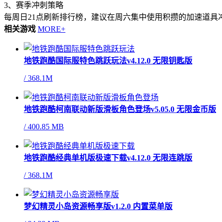
3、赛季冲刺策略
每周日21点刷新排行榜，建议在周六集中使用积攒的加速道具
相关游戏
MORE+
地铁跑酷国际服特色跳跃玩法v4.12.0 无限钥匙版
/
368.1M
地铁跑酷柯南联动新版滑板角色登场v5.05.0 无限金币版
/
400.85 MB
地铁跑酷经典单机版极速下载v4.12.0 无限连跳版
/
368.1M
梦幻精灵小岛资源畅享版v1.2.0 内置菜单版