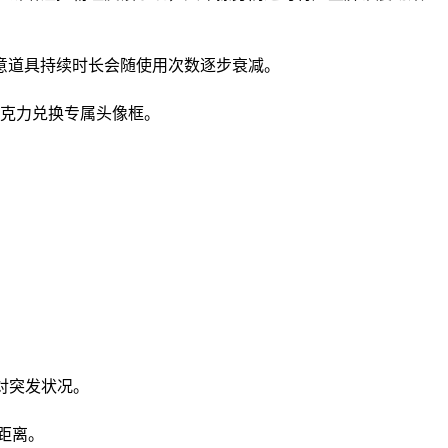
意道具持续时长会随使用次数逐步衰减。
巧克力兑换专属头像框。
对突发状况。
距离。