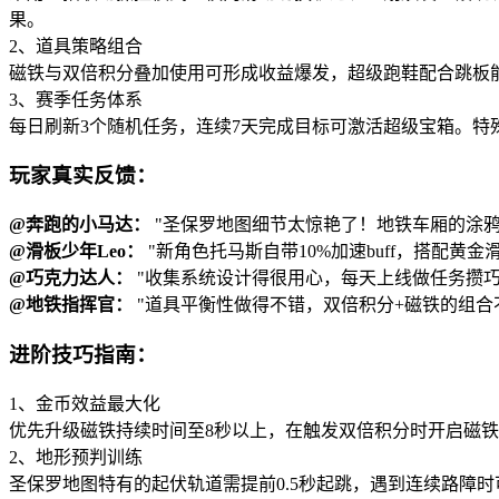
果。
2、道具策略组合
磁铁与双倍积分叠加使用可形成收益爆发，超级跑鞋配合跳板
3、赛季任务体系
每日刷新3个随机任务，连续7天完成目标可激活超级宝箱。特
玩家真实反馈：
@奔跑的小马达：
"圣保罗地图细节太惊艳了！地铁车厢的涂鸦
@滑板少年Leo：
"新角色托马斯自带10%加速buff，搭配黄
@巧克力达人：
"收集系统设计得很用心，每天上线做任务攒巧
@地铁指挥官：
"道具平衡性做得不错，双倍积分+磁铁的组合
进阶技巧指南：
1、金币效益最大化
优先升级磁铁持续时间至8秒以上，在触发双倍积分时开启磁铁
2、地形预判训练
圣保罗地图特有的起伏轨道需提前0.5秒起跳，遇到连续路障