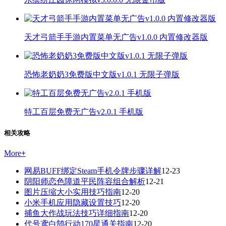
天才弓箭手手游内置菜单无广告v1.0.0 内置修改器版
恐怖老奶奶3免费版中文版v1.0.1 无限子弹版
特工百层免费无广告v2.0.1 手机版
相关攻略
More
+
网易BUFF绑定Steam手机令牌步骤详解
12-23
阴阳师恋色障道平民阵容组合解析
12-21
图片压缩大小实用技巧指南
12-20
小米手机应用隐藏设置技巧
12-20
捕鱼大作战玩法技巧详细指南
12-20
代号鸢白鹄行动170星通关指南
12-20