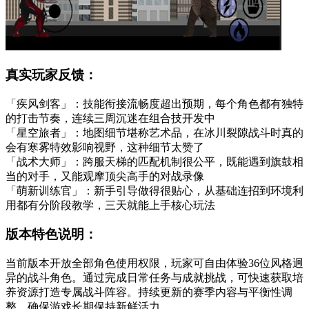
真实玩家反馈：
「疾风剑客」：技能衔接流畅度超出预期，每个角色都有独特
的打击节奏，连续三周沉迷在组合技开发中
「星空旅者」：地图细节堪称艺术品，在冰川裂隙战斗时真的
会有寒雾特效影响视野，这种细节太赞了
「战术大师」：跨服天梯的匹配机制很公平，既能遇到旗鼓相
当的对手，又能观摩顶尖高手的对战录像
「萌新训练官」：新手引导做得很贴心，从基础连招到环境利
用都有分阶段教学，三天就能上手核心玩法
版本特色说明：
当前版本开放全部角色使用权限，玩家可自由体验36位风格迥
异的战斗角色。通过完成日常任务与成就挑战，可快速获取培
养资源打造专属战斗阵容。持续更新的赛季内容与平衡性调
整，确保游戏长期保持新鲜活力。