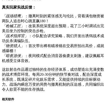
真实玩家实战反馈：
「战场猎鹰」
：撤离时刻的紧张感无与伦比，背着满包物资被
两队人追击时心跳直飙180！
「枪械工匠」
：改装系统深度超出预期，花了三小时调试出完
美后坐力控制的突击步枪。
「战术指挥官」
：小队配合讲究策略，我们开发出诱饵战术成
功反杀满编队伍。
「物资猎人」
：首次带出稀有瞄准镜在交易所拍出高价，成就
感爆棚！
「暗夜游侠」
：夜间模式配合消音器偷袭太刺激，建议佩戴耳
机感受立体音效。
这款射击作品通过独特的生存经济体系，成功塑造出充满变数
的战术博弈环境。每局20-30分钟的快节奏对战，配合深度成
长系统，既满足碎片化娱乐需求，又能提供持续的目标驱动
力。战场内瞬息万变的局势与撤离机制的压迫感，共同编织出
令人欲罢不能的生存挑战。
相关软件