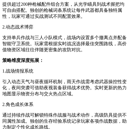
提供超过200种枪械配件组合方案，从光学瞄具到战术握把均
可自由搭配。独创的枪械词条系统让每件武器都具备独特属
性，玩家可通过实战测试不同配置效果。
2.动态战术博弈
支持单兵作战与三人小队模式，战场内设置多个撤离点并配备
智能守卫系统。玩家需根据实时战况选择最佳突围路线，高价
值物资区域往往伴随更密集的攻防对抗。
策略维度深度拓展：
1.战场情报系统
引入动态天气与昼夜循环机制，雨天作战需考虑武器操控性变
化，夜间突袭可借助夜视装备获得战术优势。实时更新的热力
地图显示物资分布与交火热点区域。
2.角色成长体系
通过持续作战可解锁特殊作战服与战术动作，高级防具提供不
同属性加成。独创的生存经验系统记录玩家各项作战数据，助
力制定个性化成长路线。