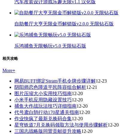
汽车改装设计游戏乐趣无限v1.1 汉化版
自助餐厅大亨无限金币解锁版v2.0.0 无限钻石版
乐鸿捕鱼无限畅玩v5.0 无限钻石版
相关攻略
More
+
网易BUFF绑定Steam手机令牌步骤详解
12-23
阴阳师恋色障道平民阵容组合解析
12-21
图片压缩大小实用技巧指南
12-20
小米手机应用隐藏设置技巧
12-20
捕鱼大作战玩法技巧详细指南
12-20
代号鸢白鹄行动170星通关指南
12-20
作业快疯了最新兑换码合集
12-20
星穹铁道7月兑换码领取方法与使用步骤解析
12-20
三国志战略版同盟贡献提升攻略
12-20