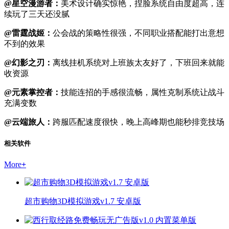
@星空漫游者：
美术设计确实惊艳，捏脸系统自由度超高，连
续玩了三天还没腻
@雷霆战姬：
公会战的策略性很强，不同职业搭配能打出意想
不到的效果
@幻影之刃：
离线挂机系统对上班族太友好了，下班回来就能
收资源
@元素掌控者：
技能连招的手感很流畅，属性克制系统让战斗
充满变数
@云端旅人：
跨服匹配速度很快，晚上高峰期也能秒排竞技场
相关软件
More
+
超市购物3D模拟游戏v1.7 安卓版