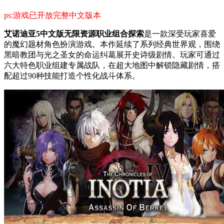
ps:游戏已开放完整中文版本
艾诺迪亚5中文版无限资源职业组合探索
是一款深受玩家喜爱
的魔幻题材角色扮演游戏。本作延续了系列经典世界观，围绕
黑暗教团与光之圣女的命运纠葛展开史诗级剧情。玩家可通过
六大特色职业组建专属战队，在超大地图中解锁隐藏剧情，搭
配超过90种技能打造个性化战斗体系。