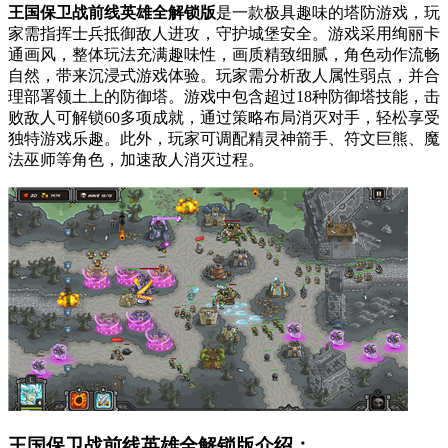
王国保卫战前线英雄全解锁版
是一款极具趣味的塔防游戏，玩
家需指挥士兵抵御敌人进攻，守护城堡安全。游戏采用绚丽卡
通画风，整体玩法充满趣味性，画质精致细腻，角色动作流畅
自然，带来沉浸式游戏体验。玩家需分析敌人属性弱点，并合
理部署领土上的防御塔。游戏中包含超过18种防御塔技能，击
败敌人可解锁60多项成就，通过策略布局消灭对手，轻松享受
独特游戏乐趣。此外，玩家可调配精灵神箭手、符文巨熊、魔
法巫师等角色，加速敌人消灭过程。
王国保卫战前线英雄全解锁版介绍：