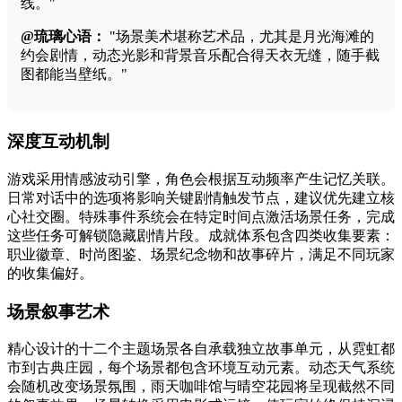
线。"
@琉璃心语：
"场景美术堪称艺术品，尤其是月光海滩的
约会剧情，动态光影和背景音乐配合得天衣无缝，随手截
图都能当壁纸。"
深度互动机制
游戏采用情感波动引擎，角色会根据互动频率产生记忆关联。
日常对话中的选项将影响关键剧情触发节点，建议优先建立核
心社交圈。特殊事件系统会在特定时间点激活场景任务，完成
这些任务可解锁隐藏剧情片段。成就体系包含四类收集要素：
职业徽章、时尚图鉴、场景纪念物和故事碎片，满足不同玩家
的收集偏好。
场景叙事艺术
精心设计的十二个主题场景各自承载独立故事单元，从霓虹都
市到古典庄园，每个场景都包含环境互动元素。动态天气系统
会随机改变场景氛围，雨天咖啡馆与晴空花园将呈现截然不同