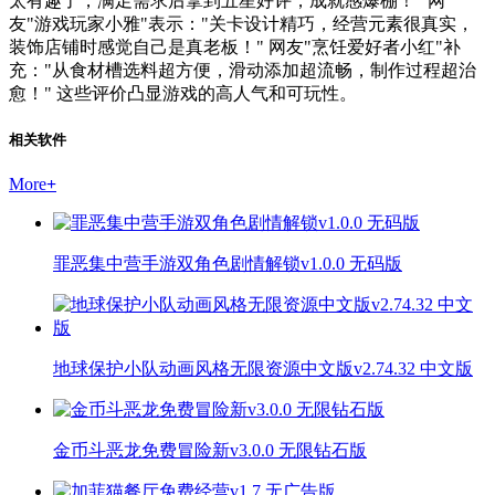
太有趣了，满足需求后拿到五星好评，成就感爆棚！" 网
友"游戏玩家小雅"表示："关卡设计精巧，经营元素很真实，
装饰店铺时感觉自己是真老板！" 网友"烹饪爱好者小红"补
充："从食材槽选料超方便，滑动添加超流畅，制作过程超治
愈！" 这些评价凸显游戏的高人气和可玩性。
相关软件
More
+
罪恶集中营手游双角色剧情解锁v1.0.0 无码版
地球保护小队动画风格无限资源中文版v2.74.32 中文版
金币斗恶龙免费冒险新v3.0.0 无限钻石版