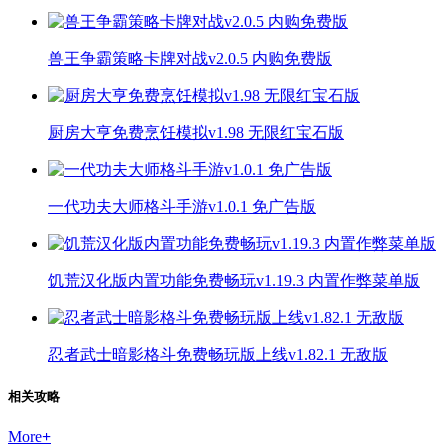
兽王争霸策略卡牌对战v2.0.5 内购免费版
厨房大亨免费烹饪模拟v1.98 无限红宝石版
一代功夫大师格斗手游v1.0.1 免广告版
饥荒汉化版内置功能免费畅玩v1.19.3 内置作弊菜单版
忍者武士暗影格斗免费畅玩版上线v1.82.1 无敌版
相关攻略
More
+