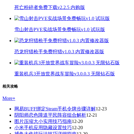
死亡粉碎者免费下载v2.2.5 内购版
雪山射击PVE实战场景免费畅玩v1.0 试玩版
恐龙狩猎枪手免费狩猎v1.0.3 内置修改器版
重装机兵3开放世界战车冒险v3.0.0.3 无限钻石版
相关攻略
More
+
网易BUFF绑定Steam手机令牌步骤详解
12-23
阴阳师恋色障道平民阵容组合解析
12-21
图片压缩大小实用技巧指南
12-20
小米手机应用隐藏设置技巧
12-20
捕鱼大作战玩法技巧详细指南
12-20