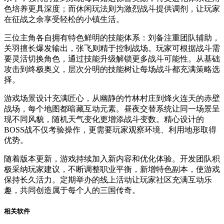
色培养更具深度；而休闲玩法则为激烈战斗提供调剂，让玩家
在征战之余享受轻松的小镇生活。
三位主角各自拥有特色鲜明的技能体系：刘备注重团队辅助，
关羽擅长爆发输出，张飞则精于控制战场。玩家可根据战斗需
要灵活切换角色，通过技能升级解锁更多战斗可能性。从基础
攻击到终极奥义，层次分明的技能树让每场战斗都充满策略选
择。
游戏场景设计充满匠心，从幽静的竹林村庄到烽火连天的赤壁
战场，每个地图都暗藏互动元素。昼夜交替系统让同一场景呈
现不同风貌，随机天气变化更增添战斗变数。精心设计的
BOSS战不仅考验操作，更需要玩家观察环境、利用地形取得
优势。
随着版本更新，游戏持续加入新内容和优化体验。开发团队积
极采纳玩家建议，不断调整职业平衡，新增特色副本，使游戏
保持长久活力。定期举办的线上活动让玩家社区充满互动乐
趣，共同创造属于每个人的三国传奇。
相关软件