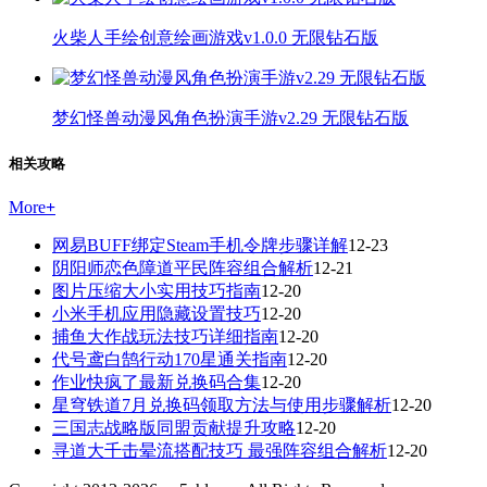
火柴人手绘创意绘画游戏v1.0.0 无限钻石版
梦幻怪兽动漫风角色扮演手游v2.29 无限钻石版
相关攻略
More
+
网易BUFF绑定Steam手机令牌步骤详解
12-23
阴阳师恋色障道平民阵容组合解析
12-21
图片压缩大小实用技巧指南
12-20
小米手机应用隐藏设置技巧
12-20
捕鱼大作战玩法技巧详细指南
12-20
代号鸢白鹄行动170星通关指南
12-20
作业快疯了最新兑换码合集
12-20
星穹铁道7月兑换码领取方法与使用步骤解析
12-20
三国志战略版同盟贡献提升攻略
12-20
寻道大千击晕流搭配技巧 最强阵容组合解析
12-20