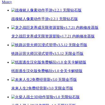
More
+
战魂铭人像素动作手游v2.2.1 无限钻石版
龙之战巨龙养成无限资源冒险v1.7.21 内购修改器版
铁路运营大师沉浸式管理v3.5.12 无限金币版
纸面逃生汉化版免费畅玩v1.0 全关卡解锁版
未来人生2免费经营新v3.0 无限金币版