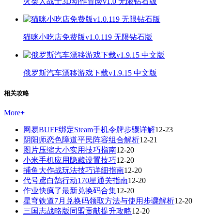
火柴人战士3D动作冒险v1.0 无限钻石版
猫咪小吃店免费版v1.0.119 无限钻石版
俄罗斯汽车漂移游戏下载v1.9.15 中文版
相关攻略
More
+
网易BUFF绑定Steam手机令牌步骤详解
12-23
阴阳师恋色障道平民阵容组合解析
12-21
图片压缩大小实用技巧指南
12-20
小米手机应用隐藏设置技巧
12-20
捕鱼大作战玩法技巧详细指南
12-20
代号鸢白鹄行动170星通关指南
12-20
作业快疯了最新兑换码合集
12-20
星穹铁道7月兑换码领取方法与使用步骤解析
12-20
三国志战略版同盟贡献提升攻略
12-20