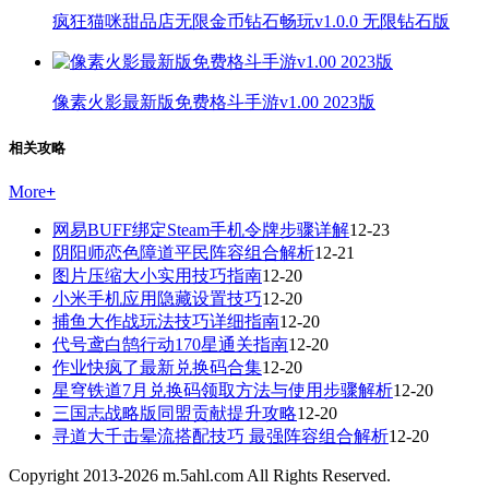
疯狂猫咪甜品店无限金币钻石畅玩v1.0.0 无限钻石版
像素火影最新版免费格斗手游v1.00 2023版
相关攻略
More
+
网易BUFF绑定Steam手机令牌步骤详解
12-23
阴阳师恋色障道平民阵容组合解析
12-21
图片压缩大小实用技巧指南
12-20
小米手机应用隐藏设置技巧
12-20
捕鱼大作战玩法技巧详细指南
12-20
代号鸢白鹄行动170星通关指南
12-20
作业快疯了最新兑换码合集
12-20
星穹铁道7月兑换码领取方法与使用步骤解析
12-20
三国志战略版同盟贡献提升攻略
12-20
寻道大千击晕流搭配技巧 最强阵容组合解析
12-20
Copyright 2013-
2026
m.5ahl.com All Rights Reserved.