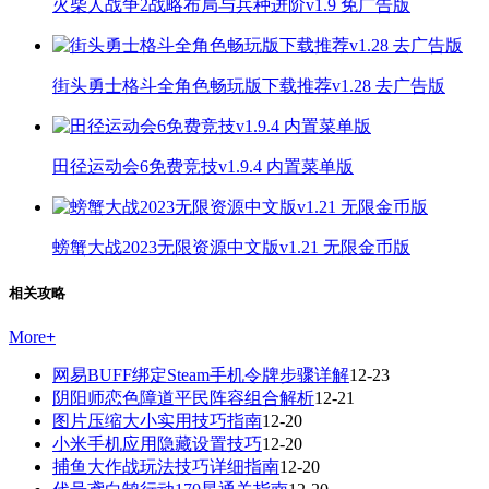
火柴人战争2战略布局与兵种进阶v1.9 免广告版
街头勇士格斗全角色畅玩版下载推荐v1.28 去广告版
田径运动会6免费竞技v1.9.4 内置菜单版
螃蟹大战2023无限资源中文版v1.21 无限金币版
相关攻略
More
+
网易BUFF绑定Steam手机令牌步骤详解
12-23
阴阳师恋色障道平民阵容组合解析
12-21
图片压缩大小实用技巧指南
12-20
小米手机应用隐藏设置技巧
12-20
捕鱼大作战玩法技巧详细指南
12-20