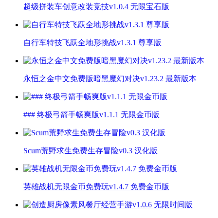
超级拼装车创意改装竞技v1.0.4 无限宝石版
自行车特技飞跃全地形挑战v1.3.1 尊享版
永恒之金中文免费版暗黑魔幻对决v1.23.2 最新版本
### 终极弓箭手畅爽版v1.1.1 无限金币版
Scum荒野求生免费生存冒险v0.3 汉化版
英雄战机无限金币免费玩v1.4.7 免费金币版