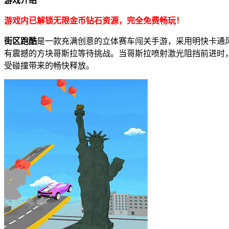
游戏介绍
游戏内已解锁无限金币钻石资源，完全免费畅玩！
街区跑酷
是一款充满创意的立体赛车闯关手游，采用明快卡通
有震撼的方块哥斯拉等待挑战。当哥斯拉喷射激光阻挡前进时
受碰撞带来的畅快释放。