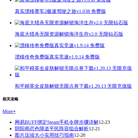
真实漂移赛车2极速驾驶之旅v1.038 免费版
海底大猎杀无限资源解锁海洋生存v2.0 无限钻石版
漂移传奇免费版真实竞速v1.9.14 免费版
和平精英全皮肤解锁无限点券下载v1.29.13 无限充值版
相关攻略
More
+
网易BUFF绑定Steam手机令牌步骤详解
12-23
阴阳师恋色障道平民阵容组合解析
12-21
图片压缩大小实用技巧指南
12-20