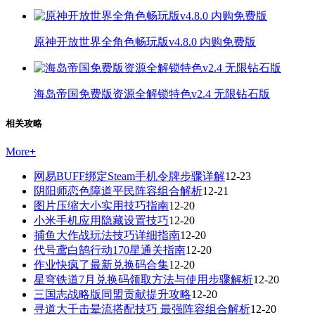
原神开放世界全角色畅玩版v4.8.0 内购免费版
海岛帝国免费版资源全解锁特色v2.4 无限钻石版
相关攻略
More
+
网易BUFF绑定Steam手机令牌步骤详解
12-23
阴阳师恋色障道平民阵容组合解析
12-21
图片压缩大小实用技巧指南
12-20
小米手机应用隐藏设置技巧
12-20
捕鱼大作战玩法技巧详细指南
12-20
代号鸢白鹄行动170星通关指南
12-20
作业快疯了最新兑换码合集
12-20
星穹铁道7月兑换码领取方法与使用步骤解析
12-20
三国志战略版同盟贡献提升攻略
12-20
寻道大千击晕流搭配技巧 最强阵容组合解析
12-20