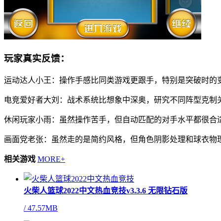
玩家真实反馈：
运动达人小王：操作手感比同类游戏更跟手，特别是突破时的
电竞爱好者大刘：战术系统比想象中深奥，研究不同阵型克制关
休闲玩家小雨：虽然操作苦手，但自动匹配的对手水平都很合
画面党老张：虽然走的是简约风格，但角色阴影处理和球衣物
相关游戏
MORE+
火柴人篮球2022中文热血竞技v3.3.6 无限钻石版
/
47.57MB