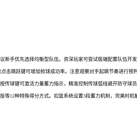
建议新手优先选择均衡型队伍。资深玩家可尝试极端配置队伍开
连续点击跳跃键可增加抢球成功率。注意观察对手起跳节奏进行预
长按传球键可激活力量蓄力指示，精准控制传球弧线避开防守球
投等12种特殊得分方式。扣篮系统设置3段蓄力机制，完美时机