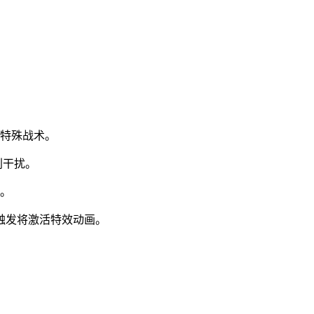
发特殊战术。
判干扰。
员。
触发将激活特效动画。