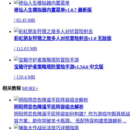
修仙人生模拟器内置菜单v1.0.7 最新版
/
92.45 MB
彩虹朋友狩猎之旅多人对抗冒险射击v1.0 无敌版
/
112.03 MB
宝箱守护者策略塔防冒险手游v1.54.6 中文版
/
120.4 MB
相关教程
MORE+
阴阳师恋色障道平民阵容组合解析
阴阳师恋色障道平民阵容如何构建？作为游戏中颇具挑战
容方案，助你突破关卡瓶颈。 低配阵容构建思路解析 ...