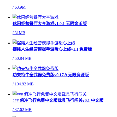
/
63.9M
休闲经营餐厅大亨游戏v1.0.1 无限金币版
/
31MB
摆摊人生经营模拟手游暖心上线v1.1 免费版
/
50.84 MB
功夫特牛全武器免费版v0.17.9 无限资源版
/
194.92 MB
### 俯冲飞行免费中文版载具飞行闯关v0.1 中文版
/
37.62 MB