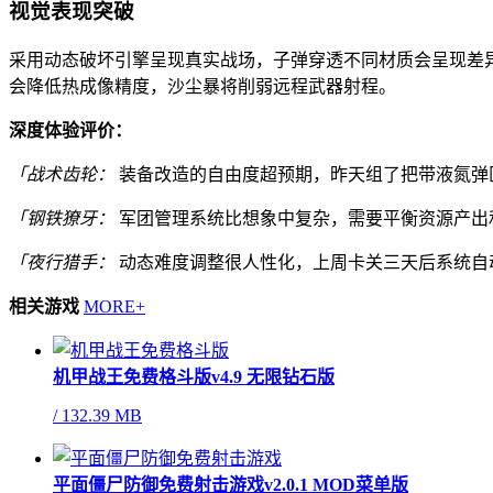
视觉表现突破
采用动态破坏引擎呈现真实战场，子弹穿透不同材质会呈现差异
会降低热成像精度，沙尘暴将削弱远程武器射程。
深度体验评价：
「战术齿轮：
装备改造的自由度超预期，昨天组了把带液氮弹
「钢铁獠牙：
军团管理系统比想象中复杂，需要平衡资源产出
「夜行猎手：
动态难度调整很人性化，上周卡关三天后系统自
相关游戏
MORE+
机甲战王免费格斗版v4.9 无限钻石版
/
132.39 MB
平面僵尸防御免费射击游戏v2.0.1 MOD菜单版