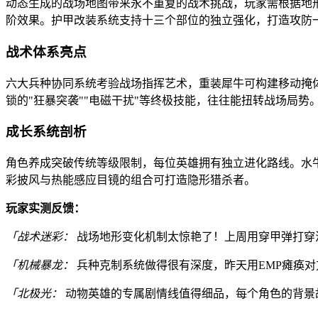
动态生成的战场地图带来永不重复的战术挑战，玩家需根据地
阶效果。护甲改装系统支持十三个部位的独立强化，打造攻防
战术体系亮点
六大兵种协同系统考验战场指挥艺术，重装犀牛可构建移动掩体
锁的"狂暴突袭""电磁干扰"等终极技能，往往能扭转战场局势
成长系统剖析
角色养成突破传统等级限制，每位英雄拥有独立进化路线。水
彩披风与热能感应目镜的组合可打造隐形猎杀者。
玩家实测反馈：
「战术迷彩：
战场地形变化机制太惊艳了！上周用穿甲弹打穿
「机械暴龙：
兵种克制系统做得很有深度，昨天用EMP瘫痪
「北极光：
动物英雄的专属剧情线值得细品，每个角色的背景