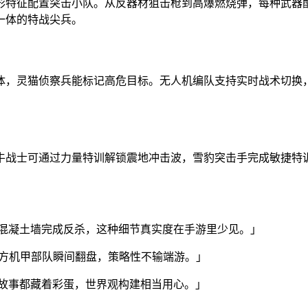
形特征配置突击小队。从反器材狙击枪到高爆燃烧弹，每种武器
一体的特战尖兵。
，灵猫侦察兵能标记高危目标。无人机编队支持实时战术切换，
。
牛战士可通过力量特训解锁震地冲击波，雪豹突击手完成敏捷特
混凝土墙完成反杀，这种细节真实度在手游里少见。」
对方机甲部队瞬间翻盘，策略性不输端游。」
故事都藏着彩蛋，世界观构建相当用心。」