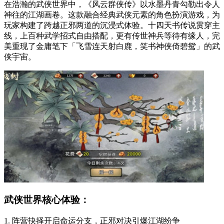
在浩瀚的武侠世界中，《风云群侠传》以水墨丹青勾勒出令人
神往的江湖画卷。这款融合经典武侠元素的角色扮演游戏，为
玩家构建了跨越正邪两道的沉浸式体验。十四天书传说贯穿主
线，上百种武学招式自由搭配，更有传世神兵等待有缘人，完
美重现了金庸笔下「飞雪连天射白鹿，笑书神侠倚碧鸳」的武
侠宇宙。
武侠世界核心体验：
1. 阵营抉择开启命运分支，正邪对决引爆江湖纷争