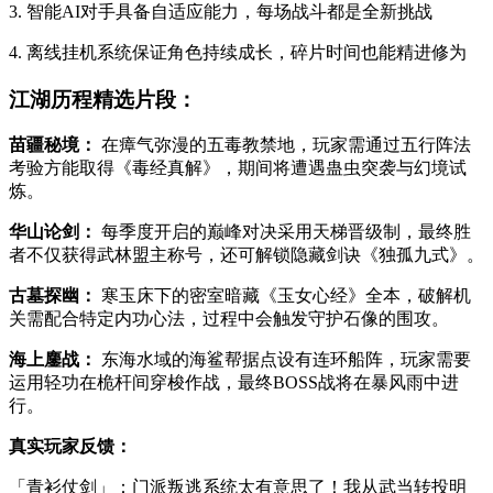
3. 智能AI对手具备自适应能力，每场战斗都是全新挑战
4. 离线挂机系统保证角色持续成长，碎片时间也能精进修为
江湖历程精选片段：
苗疆秘境：
在瘴气弥漫的五毒教禁地，玩家需通过五行阵法
考验方能取得《毒经真解》，期间将遭遇蛊虫突袭与幻境试
炼。
华山论剑：
每季度开启的巅峰对决采用天梯晋级制，最终胜
者不仅获得武林盟主称号，还可解锁隐藏剑诀《独孤九式》。
古墓探幽：
寒玉床下的密室暗藏《玉女心经》全本，破解机
关需配合特定内功心法，过程中会触发守护石像的围攻。
海上鏖战：
东海水域的海鲨帮据点设有连环船阵，玩家需要
运用轻功在桅杆间穿梭作战，最终BOSS战将在暴风雨中进
行。
真实玩家反馈：
「青衫仗剑」：门派叛逃系统太有意思了！我从武当转投明