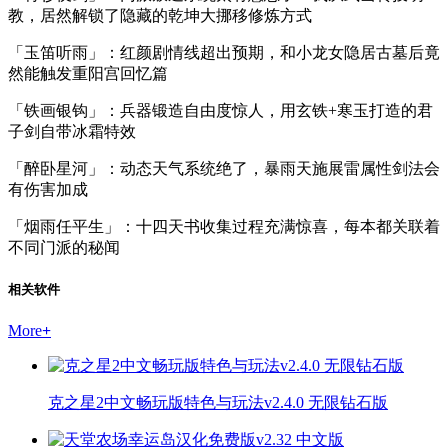
教，居然解锁了隐藏的乾坤大挪移修炼方式
「玉笛听雨」：红颜剧情线超出预期，和小龙女隐居古墓后竟
然能触发重阳宫回忆篇
「铁画银钩」：兵器锻造自由度惊人，用玄铁+寒玉打造的君
子剑自带冰霜特效
「醉卧星河」：动态天气系统绝了，暴雨天施展雷属性剑法会
有伤害加成
「烟雨任平生」：十四天书收集过程充满惊喜，每本都关联着
不同门派的秘闻
相关软件
More
+
克之星2中文畅玩版特色与玩法v2.4.0 无限钻石版