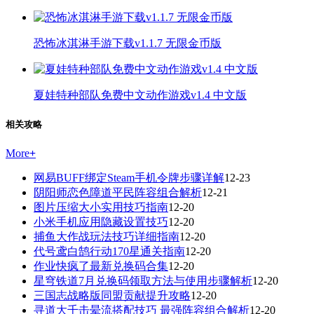
恐怖冰淇淋手游下载v1.1.7 无限金币版
夏娃特种部队免费中文动作游戏v1.4 中文版
相关攻略
More
+
网易BUFF绑定Steam手机令牌步骤详解
12-23
阴阳师恋色障道平民阵容组合解析
12-21
图片压缩大小实用技巧指南
12-20
小米手机应用隐藏设置技巧
12-20
捕鱼大作战玩法技巧详细指南
12-20
代号鸢白鹄行动170星通关指南
12-20
作业快疯了最新兑换码合集
12-20
星穹铁道7月兑换码领取方法与使用步骤解析
12-20
三国志战略版同盟贡献提升攻略
12-20
寻道大千击晕流搭配技巧 最强阵容组合解析
12-20