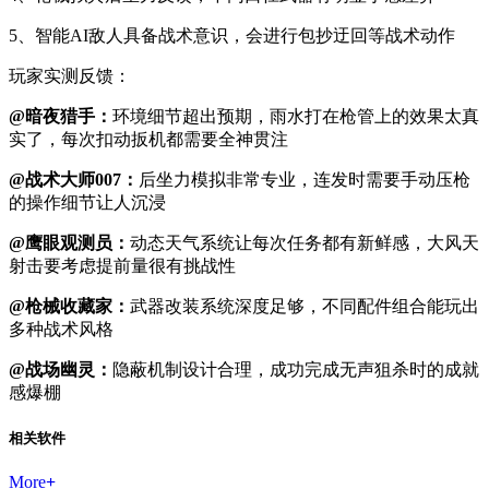
5、智能AI敌人具备战术意识，会进行包抄迂回等战术动作
玩家实测反馈：
@暗夜猎手：
环境细节超出预期，雨水打在枪管上的效果太真
实了，每次扣动扳机都需要全神贯注
@战术大师007：
后坐力模拟非常专业，连发时需要手动压枪
的操作细节让人沉浸
@鹰眼观测员：
动态天气系统让每次任务都有新鲜感，大风天
射击要考虑提前量很有挑战性
@枪械收藏家：
武器改装系统深度足够，不同配件组合能玩出
多种战术风格
@战场幽灵：
隐蔽机制设计合理，成功完成无声狙杀时的成就
感爆棚
相关软件
More
+