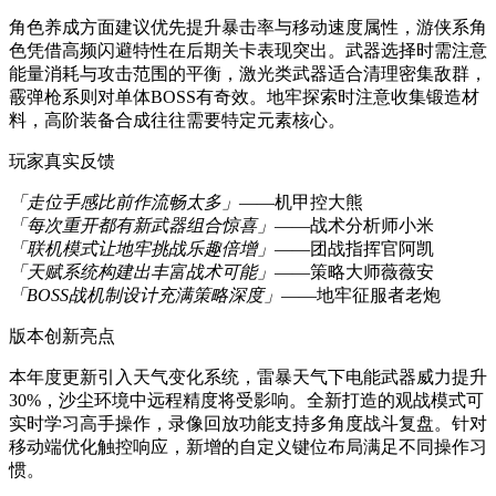
角色养成方面建议优先提升暴击率与移动速度属性，游侠系角
色凭借高频闪避特性在后期关卡表现突出。武器选择时需注意
能量消耗与攻击范围的平衡，激光类武器适合清理密集敌群，
霰弹枪系则对单体BOSS有奇效。地牢探索时注意收集锻造材
料，高阶装备合成往往需要特定元素核心。
玩家真实反馈
「走位手感比前作流畅太多」
——机甲控大熊
「每次重开都有新武器组合惊喜」
——战术分析师小米
「联机模式让地牢挑战乐趣倍增」
——团战指挥官阿凯
「天赋系统构建出丰富战术可能」
——策略大师薇薇安
「BOSS战机制设计充满策略深度」
——地牢征服者老炮
版本创新亮点
本年度更新引入天气变化系统，雷暴天气下电能武器威力提升
30%，沙尘环境中远程精度将受影响。全新打造的观战模式可
实时学习高手操作，录像回放功能支持多角度战斗复盘。针对
移动端优化触控响应，新增的自定义键位布局满足不同操作习
惯。