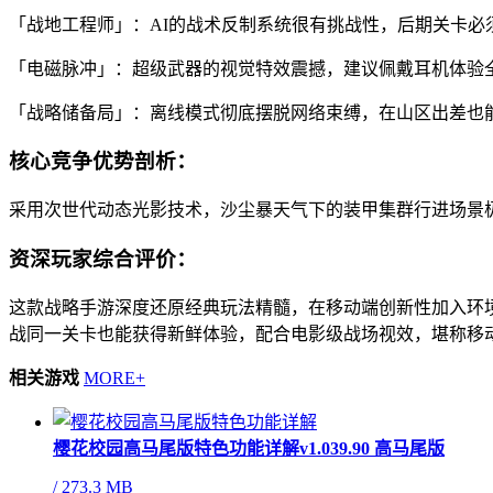
「战地工程师」：AI的战术反制系统很有挑战性，后期关卡必
「电磁脉冲」：超级武器的视觉特效震撼，建议佩戴耳机体验
「战略储备局」：离线模式彻底摆脱网络束缚，在山区出差也
核心竞争优势剖析：
采用次世代动态光影技术，沙尘暴天气下的装甲集群行进场景
资深玩家综合评价：
这款战略手游深度还原经典玩法精髓，在移动端创新性加入环
战同一关卡也能获得新鲜体验，配合电影级战场视效，堪称移
相关游戏
MORE+
樱花校园高马尾版特色功能详解v1.039.90 高马尾版
/
273.3 MB