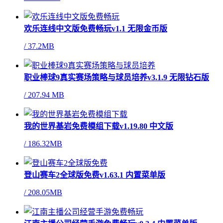
欢乐连线中文版免费畅玩v1.1 无限金币版
/
37.2MB
职业棒球9真实赛场策略与球员培养v3.1.9 无限钻石版
/
207.94 MB
我的世界基岩免费模组下载v1.19.80 中文版
/
186.32MB
登山赛车2全球版免费v1.63.1 内置菜单版
/
208.05MB