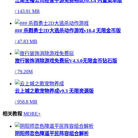
江南主播公司经营手游免费畅玩v0.3.4 内置菜单版
/
143.91 MB
### 杀戮勇士2D大逃杀动作游戏v10.4 无限金币版
/
47.83 MB
旅行装饰消除游戏免费玩V4.3.0无限金币钻石版
/
79.20M
云上城之歌宠物养成v9.3 无限资源版
/
958.8 MB
相关教程
MORE+
阴阳师恋色障道平民阵容组合解析