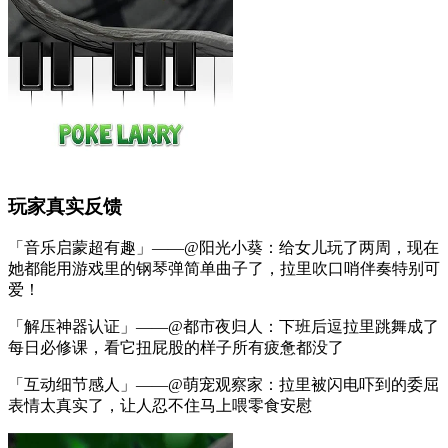
玩家真实反馈
「音乐启蒙超有趣」——@阳光小葵：给女儿玩了两周，现在
她都能用游戏里的钢琴弹简单曲子了，拉里吹口哨伴奏特别可
爱！
「解压神器认证」——@都市夜归人：下班后逗拉里跳舞成了
每日必修课，看它扭屁股的样子所有疲惫都没了
「互动细节感人」——@萌宠观察家：拉里被闪电吓到的委屈
表情太真实了，让人忍不住马上喂零食安慰