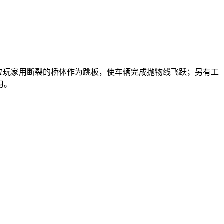
位玩家用断裂的桥体作为跳板，使车辆完成抛物线飞跃；另有工
习。