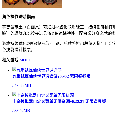
角色操作进阶指南
宇智波带土（白面具）可通过4a虚化取消硬直，接续锁链抽
嘛）的螺旋丸长按突进具备Y轴追踪特性，配合影分身之术的
游戏持续优化网络对战延迟问题，后续将推出段位天梯与自定义
色技能设计投票。
相关游戏
MORE+
九重试炼仙侠世界逍遥游v0.902 无限铜钱版
/
47.83 MB
上帝模拟器自定义菜单无限资源v0.22.21 无限道具版
/
33.52MB