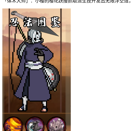
「体术大师」：小樱的樱花跃接抓取派生技开发出无限浮空连