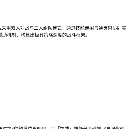
戏采用双人对战与三人组队模式，通过技能连招与通灵兽协同实
援助机制，构建出极具策略深度的战斗框架。
普攻第4段触发位移规避，其「神威」技能分基础抓取与强化虚