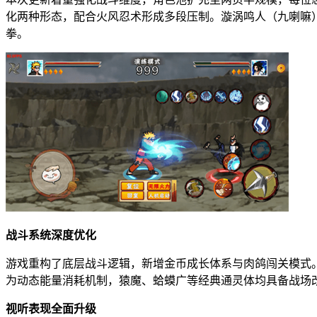
化两种形态，配合火风忍术形成多段压制。漩涡鸣人（九喇嘛
拳。
战斗系统深度优化
游戏重构了底层战斗逻辑，新增金币成长体系与肉鸽闯关模式。
为动态能量消耗机制，猿魔、蛤蟆广等经典通灵体均具备战场
视听表现全面升级