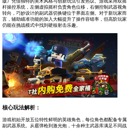
版》凭借独特的美术风格与创新玩法引发热议。游戏采用双摇
杆操控系统，左侧虚拟摇杆负责角色位移，右侧控制武器视角
转向，巧妙设计的副武器切换键位于界面左侧。对于新玩家而
言，辅助瞄准功能的加入大幅提升了操作容错率，但高阶玩家
仍能在挑战模式中找到硬核射击乐趣。
核心玩法解析：
游戏初始开放五位特性鲜明的英雄角色，每位角色都配备专属
副武器系统。从霰弹枪到激光炮，十余种主武器库满足不同战