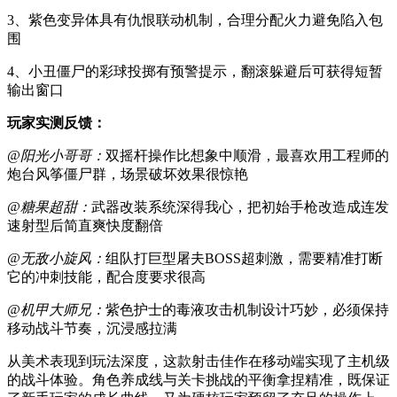
3、紫色变异体具有仇恨联动机制，合理分配火力避免陷入包
围
4、小丑僵尸的彩球投掷有预警提示，翻滚躲避后可获得短暂
输出窗口
玩家实测反馈：
@阳光小哥哥：
双摇杆操作比想象中顺滑，最喜欢用工程师的
炮台风筝僵尸群，场景破坏效果很惊艳
@糖果超甜：
武器改装系统深得我心，把初始手枪改造成连发
速射型后简直爽快度翻倍
@无敌小旋风：
组队打巨型屠夫BOSS超刺激，需要精准打断
它的冲刺技能，配合度要求很高
@机甲大师兄：
紫色护士的毒液攻击机制设计巧妙，必须保持
移动战斗节奏，沉浸感拉满
从美术表现到玩法深度，这款射击佳作在移动端实现了主机级
的战斗体验。角色养成线与关卡挑战的平衡拿捏精准，既保证