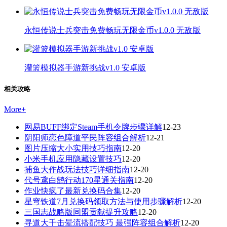
永恒传说士兵突击免费畅玩无限金币v1.0.0 无敌版
灌篮模拟器手游新挑战v1.0 安卓版
相关攻略
More
+
网易BUFF绑定Steam手机令牌步骤详解
12-23
阴阳师恋色障道平民阵容组合解析
12-21
图片压缩大小实用技巧指南
12-20
小米手机应用隐藏设置技巧
12-20
捕鱼大作战玩法技巧详细指南
12-20
代号鸢白鹄行动170星通关指南
12-20
作业快疯了最新兑换码合集
12-20
星穹铁道7月兑换码领取方法与使用步骤解析
12-20
三国志战略版同盟贡献提升攻略
12-20
寻道大千击晕流搭配技巧 最强阵容组合解析
12-20