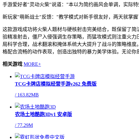
手游爱好者"灵动火柴"说道："本以为简约画风会单调，实际
新玩家"萌新战士"反馈："教学模式对新手很友好，两天就掌
这款游戏成功将火柴人题材与硬核射击完美结合，既保留了简
验精准射击，僵尸入侵强调生存策略，而猛攻模式则注重火力
局科学合理，战术翻滚和掩体系统大大提升了战斗的策略维度
格配合流畅的动作表现，创造出独特的暴力美学体验。无论你
相关游戏
MORE+
TCG卡牌店模拟经营手游v262 免费版
/
163.82MB
农场土地酷跑3Dv1 安卓版
/
77.29M