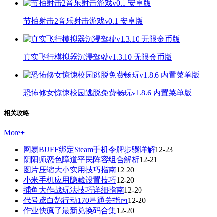
节拍射击2音乐射击游戏v0.1 安卓版
真实飞行模拟器沉浸驾驶v1.3.10 无限金币版
恐怖修女惊悚校园逃脱免费畅玩v1.8.6 内置菜单版
相关攻略
More
+
网易BUFF绑定Steam手机令牌步骤详解
12-23
阴阳师恋色障道平民阵容组合解析
12-21
图片压缩大小实用技巧指南
12-20
小米手机应用隐藏设置技巧
12-20
捕鱼大作战玩法技巧详细指南
12-20
代号鸢白鹄行动170星通关指南
12-20
作业快疯了最新兑换码合集
12-20