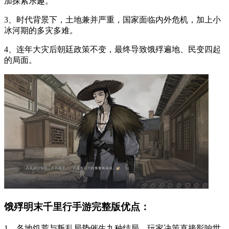
加探索乐趣。
3、时代背景下，土地兼并严重，国家面临内外危机，加上小
冰河期的多灾多难。
4、连年大灾后朝廷政策不变，最终导致饿殍遍地、民变四起
的局面。
饿殍明末千里行手游完整版优点：
1、各地饥荒与叛乱局势催生九种结局，玩家决策直接影响世