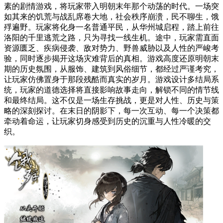
素的剧情游戏，将玩家带入明朝末年那个动荡的时代。一场突
如其来的饥荒与战乱席卷大地，社会秩序崩溃，民不聊生，饿
殍遍野。玩家将化身一名普通平民，从华州城启程，踏上前往
洛阳的千里逃荒之路，只为寻找一线生机。途中，玩家需直面
资源匮乏、疾病侵袭、敌对势力、野兽威胁以及人性的严峻考
验，同时逐步揭开这场灾难背后的真相。游戏高度还原明朝末
期的历史氛围，从服饰、建筑到风俗细节，都经过严谨考究，
让玩家仿佛置身于那段残酷而真实的岁月。游戏设计多结局系
统，玩家的道德选择将直接影响故事走向，解锁不同的情节线
和最终结局。这不仅是一场生存挑战，更是对人性、历史与策
略的深刻探讨。在末日的阴影下，每一次互动、每一个决策都
牵动着命运，让玩家切身感受到历史的沉重与人性冷暖的交
织。