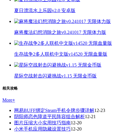
夏日漂流水上乐园v2.0 安卓版
麻将魔法幻想消除之旅v0.241017 无限体力版
生存战争2多人联机中文版v14520 无限血量版
星际空战射击闪避挑战v1.15 无限金币版
相关攻略
More
+
网易BUFF绑定Steam手机令牌步骤详解
12-23
阴阳师恋色障道平民阵容组合解析
12-21
图片压缩大小实用技巧指南
12-20
小米手机应用隐藏设置技巧
12-20