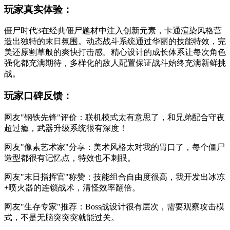
玩家真实体验：
僵尸时代3在经典僵尸题材中注入创新元素，卡通渲染风格营
造出独特的末日氛围。动态战斗系统通过华丽的技能特效，完
美还原割草般的爽快打击感。精心设计的成长体系让每次角色
强化都充满期待，多样化的敌人配置保证战斗始终充满新鲜挑
战。
玩家口碑反馈：
网友"钢铁先锋"评价：联机模式太有意思了，和兄弟配合守夜
超过瘾，武器升级系统很有深度！
网友"像素艺术家"分享：美术风格太对我的胃口了，每个僵尸
造型都很有记忆点，特效也不刺眼。
网友"末日指挥官"称赞：技能组合自由度很高，我开发出冰冻
+喷火器的连锁战术，清怪效率翻倍。
网友"生存专家"推荐：Boss战设计很有层次，需要观察攻击模
式，不是无脑突突突就能过关。