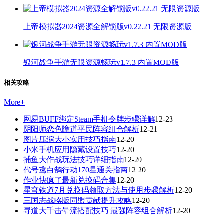
上帝模拟器2024资源全解锁版v0.22.21 无限资源版
银河战争手游无限资源畅玩v1.7.3 内置MOD版
相关攻略
More
+
网易BUFF绑定Steam手机令牌步骤详解
12-23
阴阳师恋色障道平民阵容组合解析
12-21
图片压缩大小实用技巧指南
12-20
小米手机应用隐藏设置技巧
12-20
捕鱼大作战玩法技巧详细指南
12-20
代号鸢白鹄行动170星通关指南
12-20
作业快疯了最新兑换码合集
12-20
星穹铁道7月兑换码领取方法与使用步骤解析
12-20
三国志战略版同盟贡献提升攻略
12-20
寻道大千击晕流搭配技巧 最强阵容组合解析
12-20