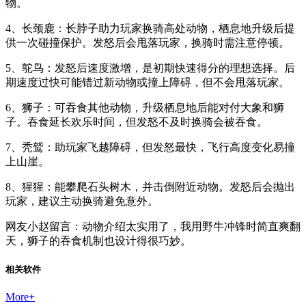
物。
4、长颈鹿：长脖子助力玩家换骑高处动物，栖息地升级后提
供一次碰撞保护。发怒后会甩落玩家，换骑时需注意停顿。
5、鸵鸟：发怒后速度激增，是初期快速得分的理想选择。后
期速度过快可能错过新动物或撞上障碍，但不会甩落玩家。
6、狮子：可吞食其他动物，升级栖息地后能对付大象和狮
子。吞食延长欢乐时间，但发怒不及时换骑会被吞食。
7、秃鹫：助玩家飞越障碍，但发怒最快，飞行高度变化易撞
上山崖。
8、猩猩：能攀爬石头树木，并击倒附近动物。发怒后会抛出
玩家，建议主动换骑避免意外。
网友小赵留言：动物介绍太实用了，我用野牛冲锋时简直爽翻
天，狮子的吞食机制也设计得很巧妙。
相关软件
More
+